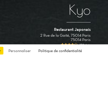
Kyo
Restaurant Japonais
2 Rue de la Gaité, 75014 Paris
75014 Paris
178 Avis
r
Personnaliser
Politique de confidentialité
rées de
n, pour
tronomie