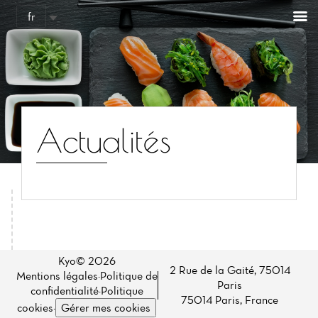
Panneau de gestion des cookies
fr
Actualités
Accueil
Actualités
Kyo© 2026
2 Rue de la Gaité, 75014
Mentions légales
·
Politique de
Paris
Carte
confidentialité
·
Politique
75014 Paris, France
cookies
·
Gérer mes cookies